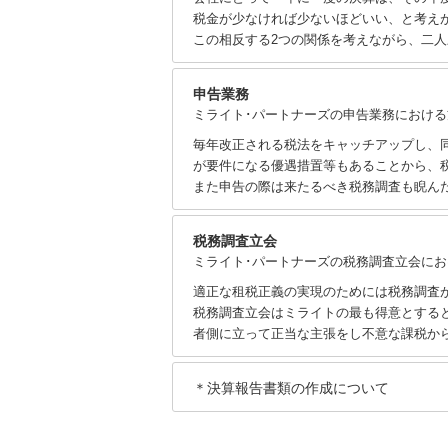
税金が少なければ少ないほどいい、と考え
この相反する2つの関係を考えながら、二
申告業務
ミライト･パートナーズの申告業務における
毎年改正される税法をキャッチアップし、
が要件になる優遇措置等もあることから、
また申告の際は来たるべき税務調査も睨ん
税務調査立会
ミライト･パートナーズの税務調査立会に
適正な租税正義の実現のためには税務調査
税務調査立会はミライトの最も得意とする
者側に立って正当な主張をし不意な課税か
＊決算報告書類の作成について