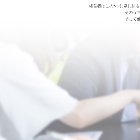
経営者はこの5つに常に目
そのう
そして