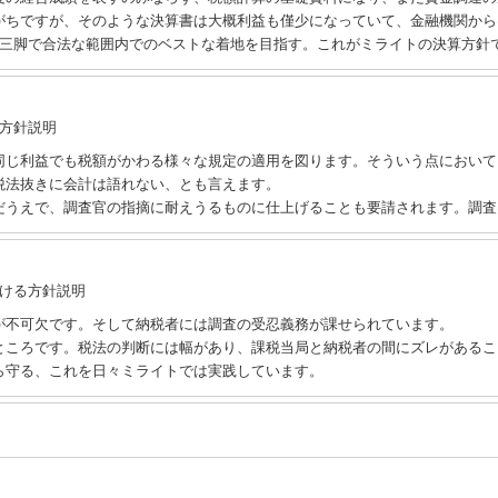
がちですが、そのような決算書は大概利益も僅少になっていて、金融機関から
人三脚で合法な範囲内でのベストな着地を目指す。これがミライトの決算方針
方針説明
同じ利益でも税額がかわる様々な規定の適用を図ります。そういう点において
税法抜きに会計は語れない、とも言えます。
だうえで、調査官の指摘に耐えうるものに仕上げることも要請されます。調査
おける方針説明
が不可欠です。そして納税者には調査の受忍義務が課せられています。
ところです。税法の判断には幅があり、課税当局と納税者の間にズレがあること
ら守る、これを日々ミライトでは実践しています。